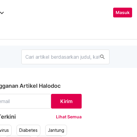
ard_arrow_down
Masuk
search
gganan Artikel Halodoc
Kirim
erkini
Lihat Semua
irus
Diabetes
Jantung