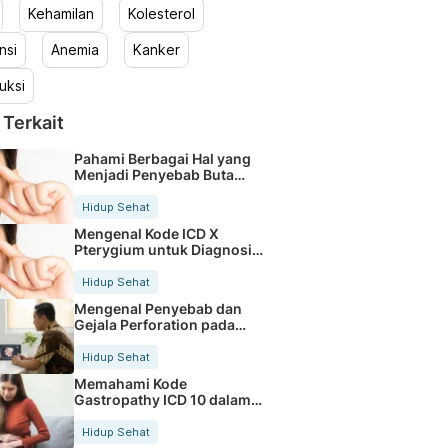
Kehamilan
Kolesterol
nsi
Anemia
Kanker
uksi
 Terkait
Pahami Berbagai Hal yang
Menjadi Penyebab Buta
Warna
Hidup Sehat
Mengenal Kode ICD X
Pterygium untuk Diagnosis
Mata
Hidup Sehat
Mengenal Penyebab dan
Gejala Perforation pada
Tubuh
Hidup Sehat
Memahami Kode
Gastropathy ICD 10 dalam
Rekam Medis Pasien
Hidup Sehat