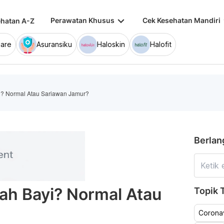
keyboard_arrow_down
keybo
Perawatan Khusus
Cek Kesehatan Mandiri
hatan A-Z
are
Asuransiku
Haloskin
Halofit
ayi? Normal Atau Sariawan Jamur?
Berlan
idah Bayi? Normal Atau
Topik T
Coronav