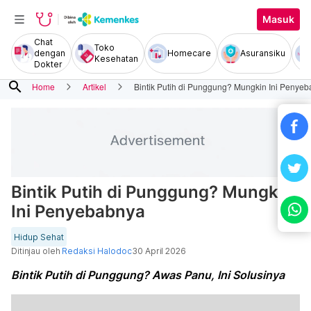
Masuk
Chat
Toko
dengan
Homecare
Asuransiku
Kesehatan
Dokter
search
Home
Artikel
Bintik Putih di Punggung? Mungkin Ini Penye
Bintik Putih di Punggung? Mungkin
Ini Penyebabnya
Hidup Sehat
Ditinjau oleh
Redaksi Halodoc
30 April 2026
Bintik Putih di Punggung? Awas Panu, Ini Solusinya