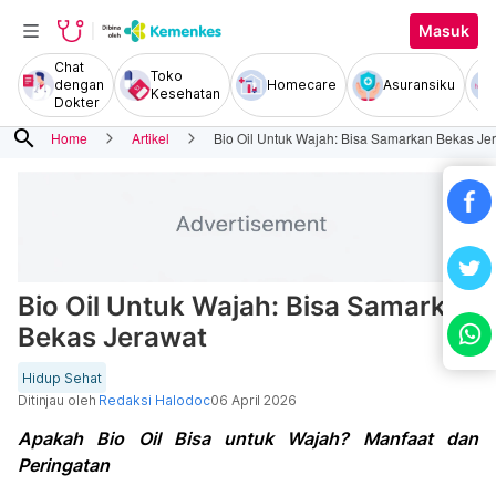
Masuk
Chat
Toko
dengan
Homecare
Asuransiku
Kesehatan
Dokter
search
Home
Artikel
Bio Oil Untuk Wajah: Bisa Samarkan Bekas Je
Bio Oil Untuk Wajah: Bisa Samarkan
Bekas Jerawat
Hidup Sehat
Ditinjau oleh
Redaksi Halodoc
06 April 2026
Apakah Bio Oil Bisa untuk Wajah? Manfaat dan
Peringatan