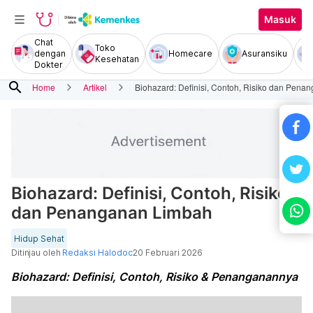
Masuk
Chat
Toko
dengan
Homecare
Asuransiku
Kesehatan
Dokter
search
Home
Artikel
Biohazard: Definisi, Contoh, Risiko dan Pen
Biohazard: Definisi, Contoh, Risiko
dan Penanganan Limbah
Hidup Sehat
Ditinjau oleh
Redaksi Halodoc
20 Februari 2026
Biohazard: Definisi, Contoh, Risiko & Penanganannya