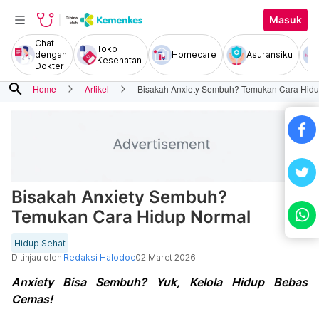
Masuk
Chat
Toko
dengan
Homecare
Asuransiku
Kesehatan
Dokter
search
Home
Artikel
Bisakah Anxiety Sembuh? Temukan Cara Hid
Bisakah Anxiety Sembuh?
Temukan Cara Hidup Normal
Hidup Sehat
Ditinjau oleh
Redaksi Halodoc
02 Maret 2026
Anxiety Bisa Sembuh? Yuk, Kelola Hidup Bebas
Cemas!