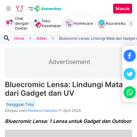
Masuk
Chat
Toko
dengan
Homecare
Asuransiku
Kesehatan
Dokter
search
Home
Artikel
Bluecromic Lensa: Lindungi Mata dari Gadget
Bluecromic Lensa: Lindungi Mata
dari Gadget dan UV
Gangguan Tidur
Ditinjau oleh
Redaksi Halodoc
17 April 2026
Bluecromic Lensa: 1 Lensa untuk Gadget dan Outdoor