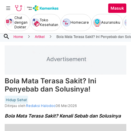
Masuk
Chat
Toko
dengan
Homecare
Asuransiku
Kesehatan
Dokter
search
Home
Artikel
Bola Mata Terasa Sakit? Ini Penyebab dan Sol
Bola Mata Terasa Sakit? Ini
Penyebab dan Solusinya!
Hidup Sehat
Ditinjau oleh
Redaksi Halodoc
06 Mei 2026
Bola Mata Terasa Sakit? Kenali Sebab dan Solusinya