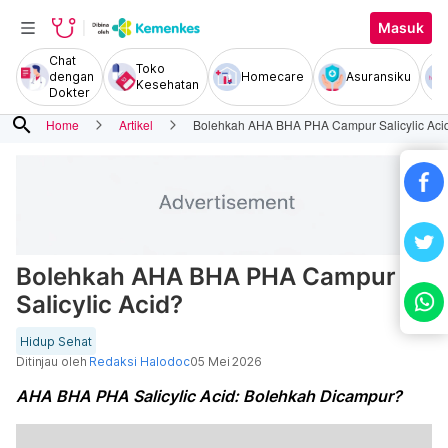
Masuk
Chat
Toko
dengan
Homecare
Asuransiku
Kesehatan
Dokter
search
Home
Artikel
Bolehkah AHA BHA PHA Campur Salicylic Aci
Bolehkah AHA BHA PHA Campur
Salicylic Acid?
Hidup Sehat
Ditinjau oleh
Redaksi Halodoc
05 Mei 2026
AHA BHA PHA Salicylic Acid: Bolehkah Dicampur?