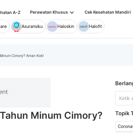
keyboard_arrow_down
keybo
Perawatan Khusus
Cek Kesehatan Mandiri
hatan A-Z
are
Asuransiku
Haloskin
Halofit
 Minum Cimory? Aman Kok!
Berlan
 Tahun Minum Cimory?
Topik T
Coronav