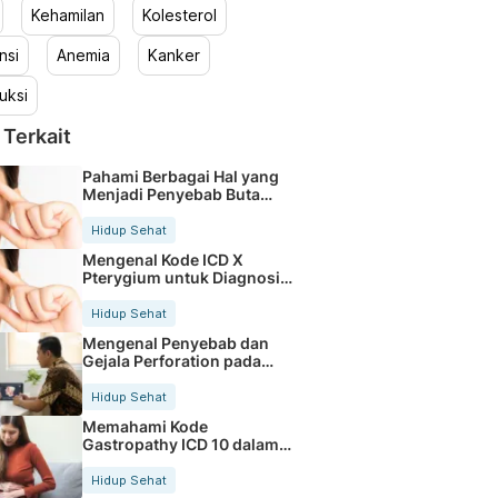
Kehamilan
Kolesterol
nsi
Anemia
Kanker
uksi
 Terkait
Pahami Berbagai Hal yang
Menjadi Penyebab Buta
Warna
Hidup Sehat
Mengenal Kode ICD X
Pterygium untuk Diagnosis
Mata
Hidup Sehat
Mengenal Penyebab dan
Gejala Perforation pada
Tubuh
Hidup Sehat
Memahami Kode
Gastropathy ICD 10 dalam
Rekam Medis Pasien
Hidup Sehat