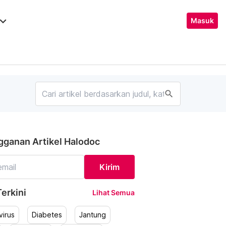
ard_arrow_down
Masuk
search
gganan Artikel Halodoc
Kirim
erkini
Lihat Semua
irus
Diabetes
Jantung