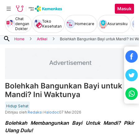
Masuk
Chat
Toko
dengan
Homecare
Asuransiku
Kesehatan
Dokter
search
Home
Artikel
Bolehkah Bangunkan Bayi untuk Mandi? Ini W
Bolehkah Bangunkan Bayi untuk
Mandi? Ini Waktunya
Hidup Sehat
Ditinjau oleh
Redaksi Halodoc
07 Mei 2026
Bolehkah Membangunkan Bayi Untuk Mandi? Pikir
Ulang Dulu!