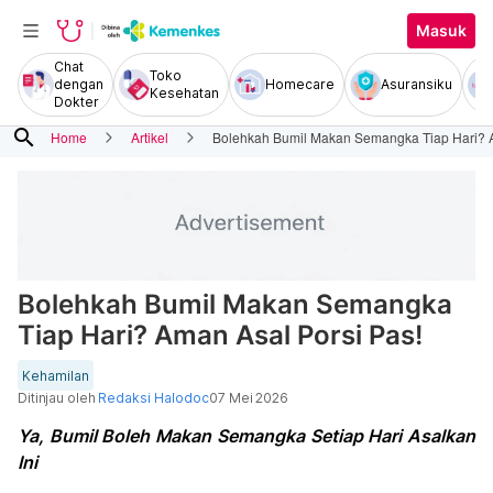
Masuk
Chat
Toko
dengan
Homecare
Asuransiku
Kesehatan
Dokter
search
Home
Artikel
Bolehkah Bumil Makan Semangka Tiap Hari? A
Bolehkah Bumil Makan Semangka
Tiap Hari? Aman Asal Porsi Pas!
Kehamilan
Ditinjau oleh
Redaksi Halodoc
07 Mei 2026
Ya, Bumil Boleh Makan Semangka Setiap Hari Asalkan
Ini