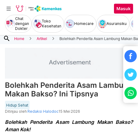
Masuk
Chat
Toko
dengan
Homecare
Asuransiku
Kesehatan
Dokter
search
Home
Artikel
Bolehkah Penderita Asam Lambung Makan Bak
Bolehkah Penderita Asam Lambung
Makan Bakso? Ini Tipsnya
Hidup Sehat
Ditinjau oleh
Redaksi Halodoc
15 Mei 2026
Bolehkah Penderita Asam Lambung Makan Bakso?
Aman Kok!