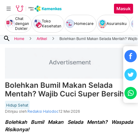
Masuk
Chat
Toko
dengan
Homecare
Asuransiku
Kesehatan
Dokter
search
Home
Artikel
Bolehkan Bumil Makan Selada Mentah? Wajib 
Bolehkan Bumil Makan Selada
Mentah? Wajib Cuci Super Bersih!
Hidup Sehat
Ditinjau oleh
Redaksi Halodoc
12 Mei 2026
Bolehkah Bumil Makan Selada Mentah? Waspada
Risikonya!