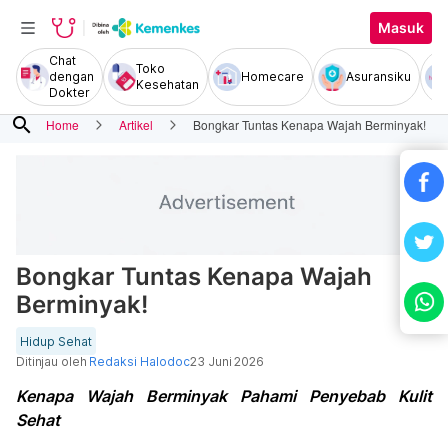
Masuk
Chat
Toko
dengan
Homecare
Asuransiku
Kesehatan
Dokter
search
Home
Artikel
Bongkar Tuntas Kenapa Wajah Berminyak!
Bongkar Tuntas Kenapa Wajah
Berminyak!
Hidup Sehat
Ditinjau oleh
Redaksi Halodoc
23 Juni 2026
Kenapa Wajah Berminyak Pahami Penyebab Kulit
Sehat