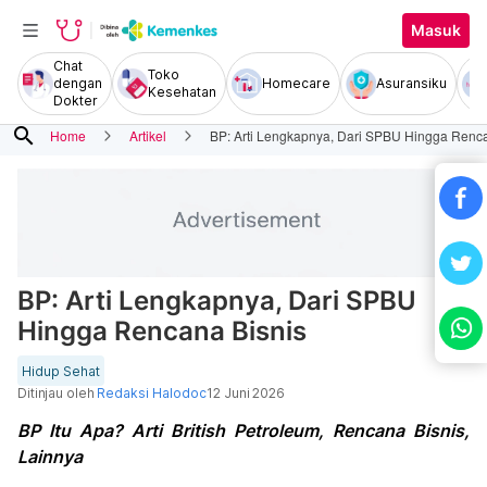
Masuk
Chat
Toko
dengan
Homecare
Asuransiku
Kesehatan
Dokter
search
Home
Artikel
BP: Arti Lengkapnya, Dari SPBU Hingga Renca
BP: Arti Lengkapnya, Dari SPBU
Hingga Rencana Bisnis
Hidup Sehat
Ditinjau oleh
Redaksi Halodoc
12 Juni 2026
BP Itu Apa? Arti British Petroleum, Rencana Bisnis,
Lainnya