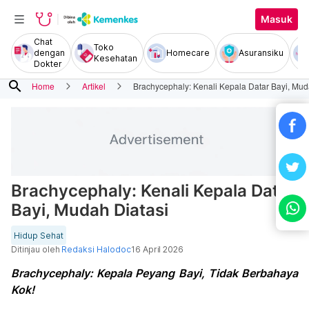
Masuk
Chat
Toko
dengan
Homecare
Asuransiku
Kesehatan
Dokter
search
Home
Artikel
Brachycephaly: Kenali Kepala Datar Bayi, Mud
Brachycephaly: Kenali Kepala Datar
Bayi, Mudah Diatasi
Hidup Sehat
Ditinjau oleh
Redaksi Halodoc
16 April 2026
Brachycephaly: Kepala Peyang Bayi, Tidak Berbahaya
Kok!