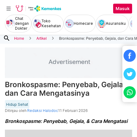
Masuk
Chat
Toko
dengan
Homecare
Asuransiku
Kesehatan
Dokter
search
Home
Artikel
Bronkospasme: Penyebab, Gejala, dan Cara 
Bronkospasme: Penyebab, Gejala,
dan Cara Mengatasinya
Hidup Sehat
Ditinjau oleh
Redaksi Halodoc
11 Februari 2026
Bronkospasme: Penyebab, Gejala, & Cara Mengatasi