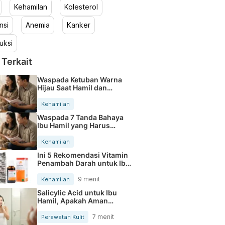
Kehamilan
Kolesterol
nsi
Anemia
Kanker
uksi
 Terkait
Waspada Ketuban Warna
Hijau Saat Hamil dan
Penanganannya
Kehamilan
Waspada 7 Tanda Bahaya
Ibu Hamil yang Harus
Diperhatikan
Kehamilan
Ini 5 Rekomendasi Vitamin
Penambah Darah untuk Ibu
Hamil
9 menit
Kehamilan
Salicylic Acid untuk Ibu
Hamil, Apakah Aman
Digunakan?
7 menit
Perawatan Kulit