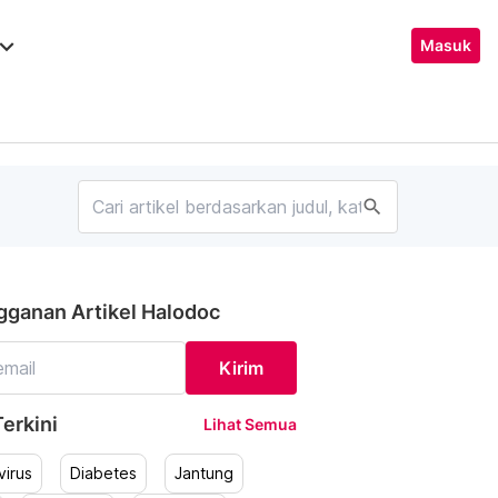
ard_arrow_down
Masuk
search
gganan Artikel Halodoc
Kirim
erkini
Lihat Semua
irus
Diabetes
Jantung