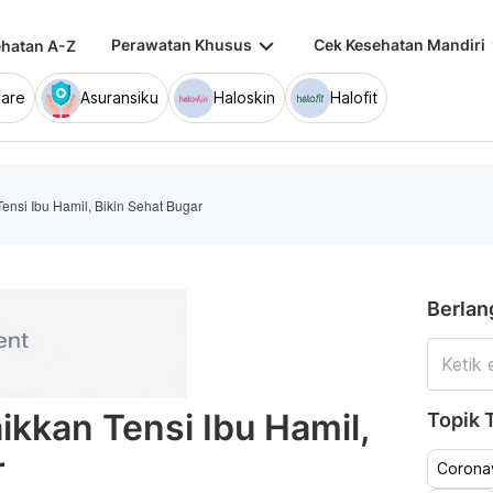
keyboard_arrow_down
keybo
Perawatan Khusus
Cek Kesehatan Mandiri
hatan A-Z
are
Asuransiku
Haloskin
Halofit
nsi Ibu Hamil, Bikin Sehat Bugar
Berlan
kkan Tensi Ibu Hamil,
Topik T
r
Coronav