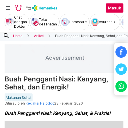
Masuk
Chat
Toko
dengan
Homecare
Asuransiku
Kesehatan
Dokter
search
Home
Artikel
Buah Pengganti Nasi: Kenyang, Sehat, dan En
Buah Pengganti Nasi: Kenyang,
Sehat, dan Energik!
Makanan Sehat
Ditinjau oleh
Redaksi Halodoc
23 Februari 2026
Buah Pengganti Nasi: Kenyang, Sehat, & Praktis!