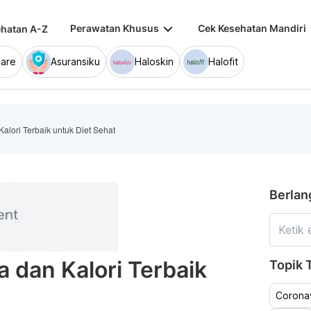
keyboard_arrow_down
keybo
Perawatan Khusus
Cek Kesehatan Mandiri
hatan A-Z
are
Asuransiku
Haloskin
Halofit
lori Terbaik untuk Diet Sehat
Berlan
 dan Kalori Terbaik
Topik T
Coronav