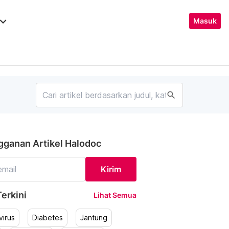
ard_arrow_down
Masuk
search
gganan Artikel Halodoc
Kirim
erkini
Lihat Semua
irus
Diabetes
Jantung