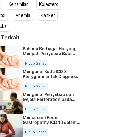
Kehamilan
Kolesterol
nsi
Anemia
Kanker
uksi
 Terkait
Pahami Berbagai Hal yang
Menjadi Penyebab Buta
Warna
Hidup Sehat
Mengenal Kode ICD X
Pterygium untuk Diagnosis
Mata
Hidup Sehat
Mengenal Penyebab dan
Gejala Perforation pada
Tubuh
Hidup Sehat
Memahami Kode
Gastropathy ICD 10 dalam
Rekam Medis Pasien
Hidup Sehat