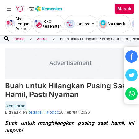
Masuk
Chat
Toko
dengan
Homecare
Asuransiku
Kesehatan
Dokter
search
Home
Artikel
Buah untuk Hilangkan Pusing Saat Hamil, Pas
Buah untuk Hilangkan Pusing Saat
Hamil, Pasti Nyaman
Kehamilan
Ditinjau oleh
Redaksi Halodoc
26 Februari 2026
Buah untuk menghilangkan pusing saat hamil, ini
ampuh!