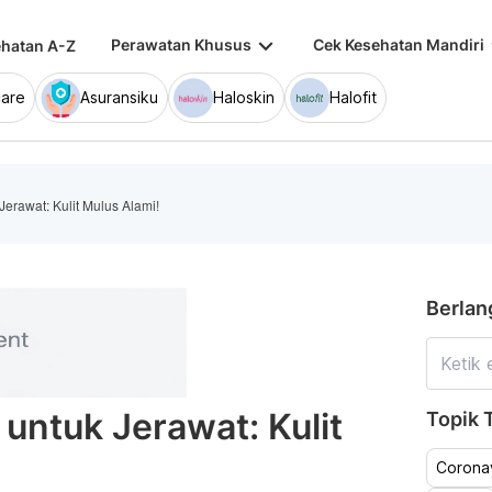
keyboard_arrow_down
keybo
Perawatan Khusus
Cek Kesehatan Mandiri
hatan A-Z
are
Asuransiku
Haloskin
Halofit
erawat: Kulit Mulus Alami!
Berlan
untuk Jerawat: Kulit
Topik T
Coronav