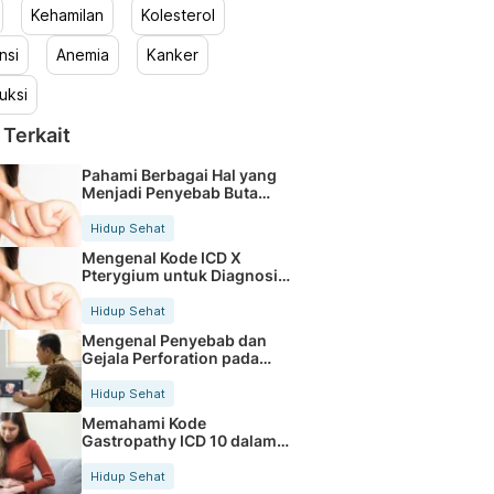
Kehamilan
Kolesterol
nsi
Anemia
Kanker
uksi
 Terkait
Pahami Berbagai Hal yang
Menjadi Penyebab Buta
Warna
Hidup Sehat
Mengenal Kode ICD X
Pterygium untuk Diagnosis
Mata
Hidup Sehat
Mengenal Penyebab dan
Gejala Perforation pada
Tubuh
Hidup Sehat
Memahami Kode
Gastropathy ICD 10 dalam
Rekam Medis Pasien
Hidup Sehat