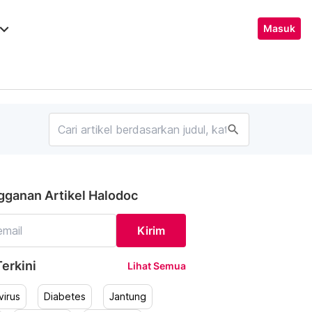
ard_arrow_down
Masuk
search
gganan Artikel Halodoc
Kirim
erkini
Lihat Semua
irus
Diabetes
Jantung