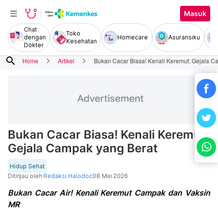
Masuk
Chat
Toko
dengan
Homecare
Asuransiku
Kesehatan
Dokter
search
Home
Artikel
Bukan Cacar Biasa! Kenali Keremut: Gejala C
Bukan Cacar Biasa! Kenali Keremut:
Gejala Campak yang Berat
Hidup Sehat
Ditinjau oleh
Redaksi Halodoc
08 Mei 2026
Bukan Cacar Air! Kenali Keremut Campak dan Vaksin
MR