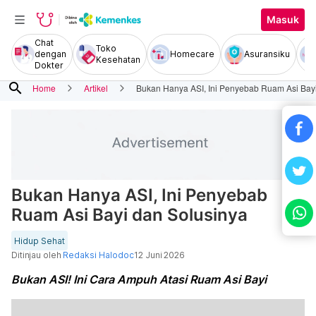
Masuk
Chat
Toko
dengan
Homecare
Asuransiku
Kesehatan
Dokter
search
Home
Artikel
Bukan Hanya ASI, Ini Penyebab Ruam Asi Bayi
Bukan Hanya ASI, Ini Penyebab
Ruam Asi Bayi dan Solusinya
Hidup Sehat
Ditinjau oleh
Redaksi Halodoc
12 Juni 2026
Bukan ASI! Ini Cara Ampuh Atasi Ruam Asi Bayi