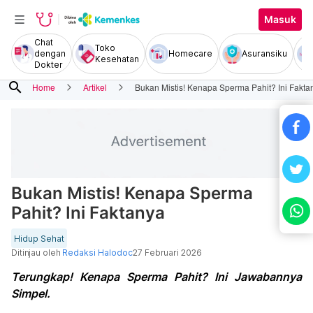
Masuk
Chat
Toko
dengan
Homecare
Asuransiku
Kesehatan
Dokter
search
Home
Artikel
Bukan Mistis! Kenapa Sperma Pahit? Ini Fakta
Bukan Mistis! Kenapa Sperma
Pahit? Ini Faktanya
Hidup Sehat
Ditinjau oleh
Redaksi Halodoc
27 Februari 2026
Terungkap! Kenapa Sperma Pahit? Ini Jawabannya
Simpel.