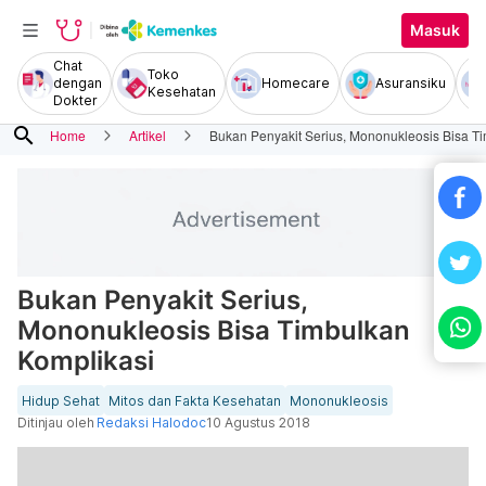
Masuk
Chat
Toko
dengan
Homecare
Asuransiku
Kesehatan
Dokter
search
Home
Artikel
Bukan Penyakit Serius, Mononukleosis Bisa T
Bukan Penyakit Serius,
Mononukleosis Bisa Timbulkan
Komplikasi
Hidup Sehat
Mitos dan Fakta Kesehatan
Mononukleosis
Ditinjau oleh
Redaksi Halodoc
10 Agustus 2018