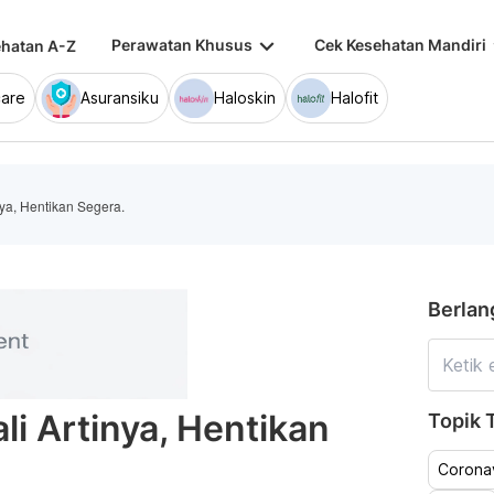
keyboard_arrow_down
keybo
Perawatan Khusus
Cek Kesehatan Mandiri
hatan A-Z
are
Asuransiku
Haloskin
Halofit
nya, Hentikan Segera.
Berlan
li Artinya, Hentikan
Topik T
Coronav