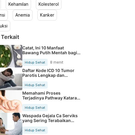
Kehamilan
Kolesterol
nsi
Anemia
Kanker
uksi
 Terkait
Catat, Ini 10 Manfaat
Bawang Putih Mentah bagi
Tubuh
8 menit
Hidup Sehat
Daftar Kode ICD 10 Tumor
Parotis Lengkap dan
Terbaru
Hidup Sehat
Memahami Proses
Terjadinya Pathway Katarak
Secara Jelas
Hidup Sehat
Waspada Gejala Ca Serviks
yang Sering Terabaikan
Sejak Dini
Hidup Sehat