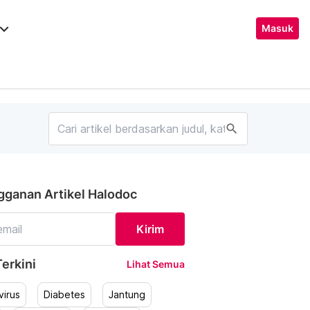
ard_arrow_down
Masuk
search
gganan Artikel Halodoc
Kirim
erkini
Lihat Semua
irus
Diabetes
Jantung