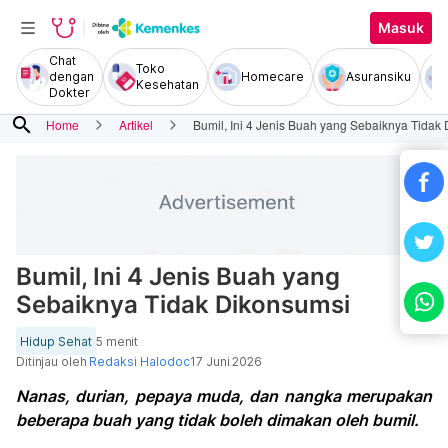
Masuk
Chat
Toko
dengan
Homecare
Asuransiku
Kesehatan
Dokter
search
Home
Artikel
Bumil, Ini 4 Jenis Buah yang Sebaiknya Tidak
Bumil, Ini 4 Jenis Buah yang
Sebaiknya Tidak Dikonsumsi
Hidup Sehat
5 menit
Ditinjau oleh
Redaksi Halodoc
17 Juni 2026
Nanas, durian, pepaya muda, dan nangka merupakan
beberapa buah yang tidak boleh dimakan oleh bumil.