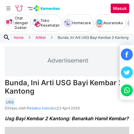
Masuk
Chat
Toko
dengan
Homecare
Asuransiku
Kesehatan
Dokter
search
Home
Artikel
Bunda, Ini Arti USG Bayi Kembar 2 Kantong
Bunda, Ini Arti USG Bayi Kembar 2
Kantong
USG
Ditinjau oleh
Redaksi Halodoc
23 April 2026
Usg Bayi Kembar 2 Kantong: Benarkah Hamil Kembar?