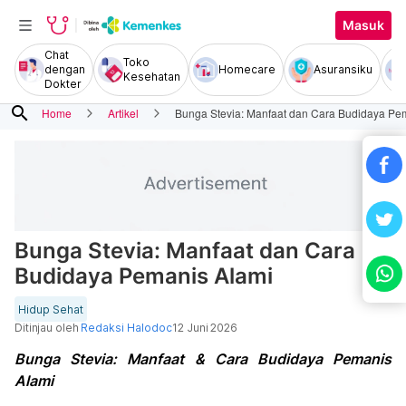
Masuk
Chat
Toko
dengan
Homecare
Asuransiku
Kesehatan
Dokter
search
Home
Artikel
Bunga Stevia: Manfaat dan Cara Budidaya Pe
Bunga Stevia: Manfaat dan Cara
Budidaya Pemanis Alami
Hidup Sehat
Ditinjau oleh
Redaksi Halodoc
12 Juni 2026
Bunga Stevia: Manfaat & Cara Budidaya Pemanis
Alami