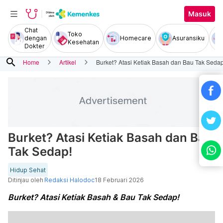
Masuk
Chat
Toko
dengan
Homecare
Asuransiku
Kesehatan
Dokter
search
Home
Artikel
Burket? Atasi Ketiak Basah dan Bau Tak Sedap
Burket? Atasi Ketiak Basah dan Bau
Tak Sedap!
Hidup Sehat
Ditinjau oleh
Redaksi Halodoc
18 Februari 2026
Burket? Atasi Ketiak Basah & Bau Tak Sedap!