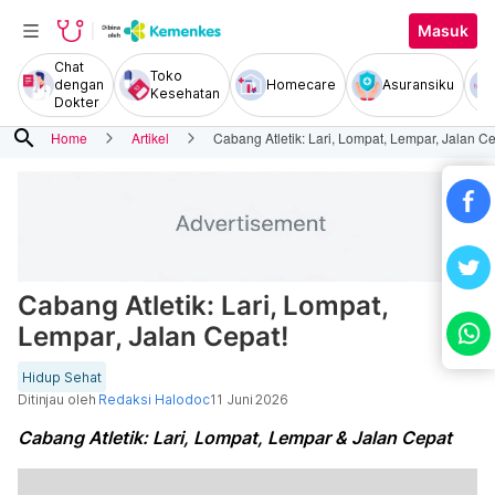
Masuk
Chat
Toko
dengan
Homecare
Asuransiku
Kesehatan
Dokter
search
Home
Artikel
Cabang Atletik: Lari, Lompat, Lempar, Jalan Ce
Cabang Atletik: Lari, Lompat,
Lempar, Jalan Cepat!
Hidup Sehat
Ditinjau oleh
Redaksi Halodoc
11 Juni 2026
Cabang Atletik: Lari, Lompat, Lempar & Jalan Cepat