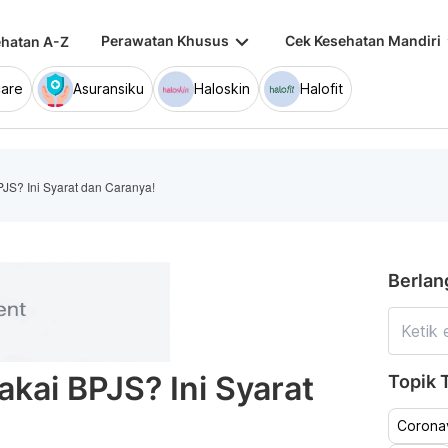
keyboard_arrow_down
keybo
Perawatan Khusus
Cek Kesehatan Mandiri
hatan A-Z
are
Asuransiku
Haloskin
Halofit
PJS? Ini Syarat dan Caranya!
Berlan
akai BPJS? Ini Syarat
Topik T
Coronav