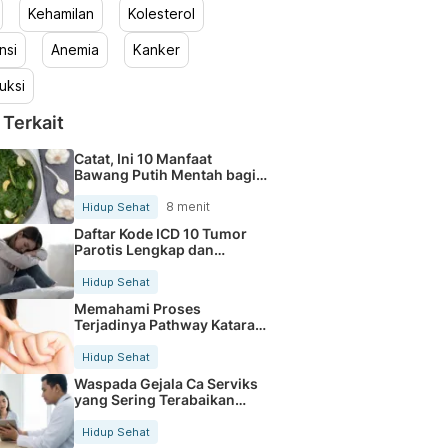
Kehamilan
Kolesterol
nsi
Anemia
Kanker
uksi
 Terkait
Catat, Ini 10 Manfaat
Bawang Putih Mentah bagi
Tubuh
8 menit
Hidup Sehat
Daftar Kode ICD 10 Tumor
Parotis Lengkap dan
Terbaru
Hidup Sehat
Memahami Proses
Terjadinya Pathway Katarak
Secara Jelas
Hidup Sehat
Waspada Gejala Ca Serviks
yang Sering Terabaikan
Sejak Dini
Hidup Sehat