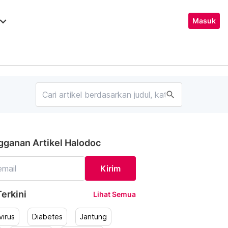
ard_arrow_down
Masuk
search
gganan Artikel Halodoc
Kirim
erkini
Lihat Semua
irus
Diabetes
Jantung