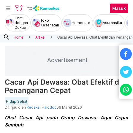
Masuk
Chat
Toko
dengan
Homecare
Asuransiku
Kesehatan
Dokter
search
Home
Artikel
Cacar Api Dewasa: Obat Efektif dan Penanga
Cacar Api Dewasa: Obat Efektif dan
Penanganan Cepat
Hidup Sehat
Ditinjau oleh
Redaksi Halodoc
06 Maret 2026
Obat Cacar Api pada Orang Dewasa: Agar Cepat
Sembuh