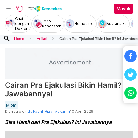
Masuk
Chat
Toko
dengan
Homecare
Asuransiku
Kesehatan
Dokter
search
Home
Artikel
Cairan Pra Ejakulasi Bikin Hamil? Ini Jawaban
Cairan Pra Ejakulasi Bikin Hamil? Ini
Jawabannya!
Miom
Ditinjau oleh
dr. Fadhli Rizal Makarim
10 April 2026
Bisa Hamil dari Pra Ejakulasi? Ini Jawabannya