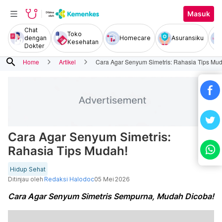
Masuk
Chat
Toko
dengan
Homecare
Asuransiku
Kesehatan
Dokter
search
Home
Artikel
Cara Agar Senyum Simetris: Rahasia Tips Mu
Cara Agar Senyum Simetris:
Rahasia Tips Mudah!
Hidup Sehat
Ditinjau oleh
Redaksi Halodoc
05 Mei 2026
Cara Agar Senyum Simetris Sempurna, Mudah Dicoba!