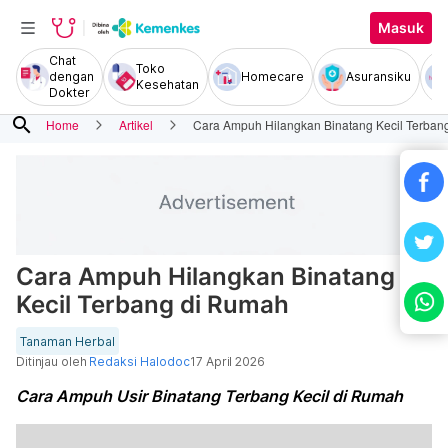
Masuk
Chat
Toko
dengan
Homecare
Asuransiku
Kesehatan
Dokter
search
Home
Artikel
Cara Ampuh Hilangkan Binatang Kecil Terban
Cara Ampuh Hilangkan Binatang
Kecil Terbang di Rumah
Tanaman Herbal
Ditinjau oleh
Redaksi Halodoc
17 April 2026
Cara Ampuh Usir Binatang Terbang Kecil di Rumah