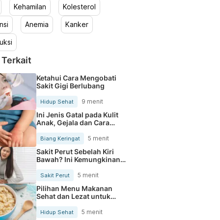
Kehamilan
Kolesterol
nsi
Anemia
Kanker
uksi
 Terkait
Ketahui Cara Mengobati
Sakit Gigi Berlubang
9 menit
Hidup Sehat
Ini Jenis Gatal pada Kulit
Anak, Gejala dan Cara
Mengobatinya
5 menit
Biang Keringat
Sakit Perut Sebelah Kiri
Bawah? Ini Kemungkinan
Penyebabnya
5 menit
Sakit Perut
Pilihan Menu Makanan
Sehat dan Lezat untuk
Mengurangi Kolesterol
5 menit
Hidup Sehat