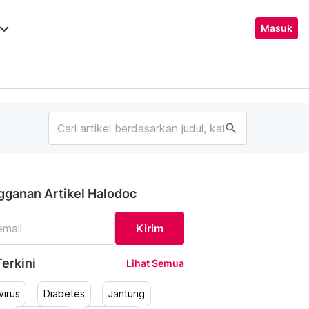
ard_arrow_down
Masuk
search
gganan Artikel Halodoc
Kirim
erkini
Lihat Semua
irus
Diabetes
Jantung