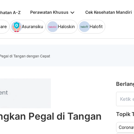
keyboard_arrow_down
keybo
Perawatan Khusus
Cek Kesehatan Mandiri
hatan A-Z
are
Asuransiku
Haloskin
Halofit
Pegal di Tangan dengan Cepat
Berlan
ngkan Pegal di Tangan
Topik T
Coronav