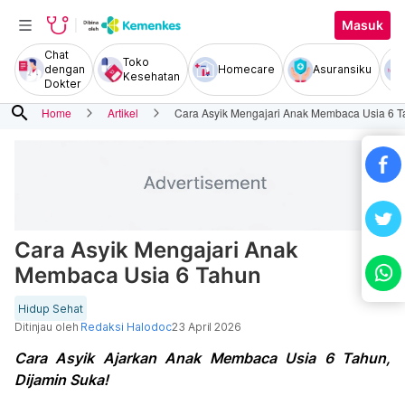
Masuk
Chat
Toko
dengan
Homecare
Asuransiku
Kesehatan
Dokter
search
Home
Artikel
Cara Asyik Mengajari Anak Membaca Usia 6 
Cara Asyik Mengajari Anak
Membaca Usia 6 Tahun
Hidup Sehat
Ditinjau oleh
Redaksi Halodoc
23 April 2026
Cara Asyik Ajarkan Anak Membaca Usia 6 Tahun,
Dijamin Suka!