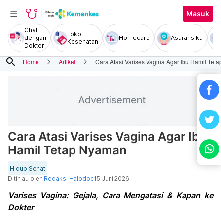
Masuk
Chat
Toko
dengan
Homecare
Asuransiku
Kesehatan
Dokter
search
Home
Artikel
Cara Atasi Varises Vagina Agar Ibu Hamil Tet
Cara Atasi Varises Vagina Agar Ibu
Hamil Tetap Nyaman
Hidup Sehat
Ditinjau oleh
Redaksi Halodoc
15 Juni 2026
Varises Vagina: Gejala, Cara Mengatasi & Kapan ke
Dokter