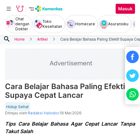
Masuk
Chat
Toko
dengan
Homecare
Asuransiku
Kesehatan
Dokter
search
Home
Artikel
Cara Belajar Bahasa Paling Efektif Supaya Ce
Cara Belajar Bahasa Paling Efektif
Supaya Cepat Lancar
Hidup Sehat
Ditinjau oleh
Redaksi Halodoc
18 Mei 2026
Tips Cara Belajar Bahasa Agar Cepat Lancar Tanpa
Takut Salah