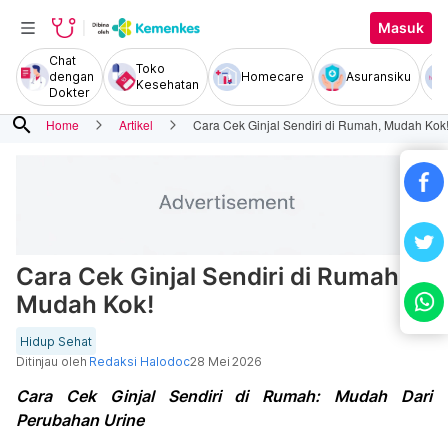
Masuk
Chat
Toko
dengan
Homecare
Asuransiku
Kesehatan
Dokter
search
Home
Artikel
Cara Cek Ginjal Sendiri di Rumah, Mudah Kok
Cara Cek Ginjal Sendiri di Rumah,
Mudah Kok!
Hidup Sehat
Ditinjau oleh
Redaksi Halodoc
28 Mei 2026
Cara Cek Ginjal Sendiri di Rumah: Mudah Dari
Perubahan Urine