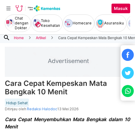
Masuk
Chat
Toko
dengan
Homecare
Asuransiku
Kesehatan
Dokter
search
Home
Artikel
Cara Cepat Kempeskan Mata Bengkak 10 Men
Cara Cepat Kempeskan Mata
Bengkak 10 Menit
Hidup Sehat
Ditinjau oleh
Redaksi Halodoc
13 Mei 2026
Cara Cepat Menyembuhkan Mata Bengkak dalam 10
Menit