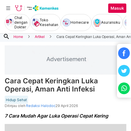
Masuk
Chat
Toko
dengan
Homecare
Asuransiku
Kesehatan
Dokter
search
Home
Artikel
Cara Cepat Keringkan Luka Operasi, Aman Anti
Cara Cepat Keringkan Luka
Operasi, Aman Anti Infeksi
Hidup Sehat
Ditinjau oleh
Redaksi Halodoc
29 April 2026
7 Cara Mudah Agar Luka Operasi Cepat Kering