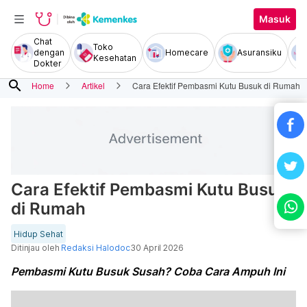
Masuk
Chat
Toko
dengan
Homecare
Asuransiku
Kesehatan
Dokter
search
Home
Artikel
Cara Efektif Pembasmi Kutu Busuk di Rumah
Cara Efektif Pembasmi Kutu Busuk
di Rumah
Hidup Sehat
Ditinjau oleh
Redaksi Halodoc
30 April 2026
Pembasmi Kutu Busuk Susah? Coba Cara Ampuh Ini