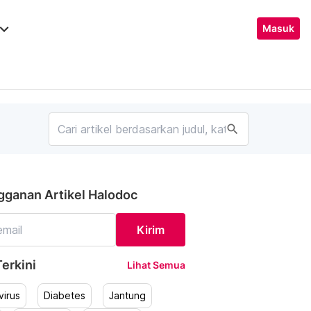
ard_arrow_down
Masuk
search
gganan Artikel Halodoc
Kirim
erkini
Lihat Semua
irus
Diabetes
Jantung