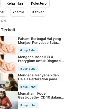
Kehamilan
Kolesterol
nsi
Anemia
Kanker
uksi
 Terkait
Pahami Berbagai Hal yang
Menjadi Penyebab Buta
Warna
Hidup Sehat
Mengenal Kode ICD X
Pterygium untuk Diagnosis
Mata
Hidup Sehat
Mengenal Penyebab dan
Gejala Perforation pada
Tubuh
Hidup Sehat
Memahami Kode
Gastropathy ICD 10 dalam
Rekam Medis Pasien
Hidup Sehat