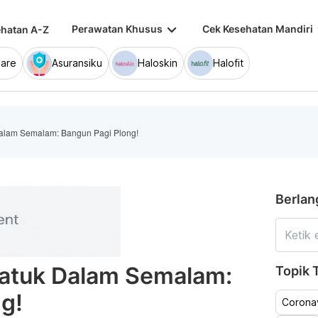
keyboard_arrow_down
keybo
Perawatan Khusus
Cek Kesehatan Mandiri
hatan A-Z
are
Asuransiku
Haloskin
Halofit
Dalam Semalam: Bangun Pagi Plong!
Berlan
Batuk Dalam Semalam:
Topik T
g!
Coronav