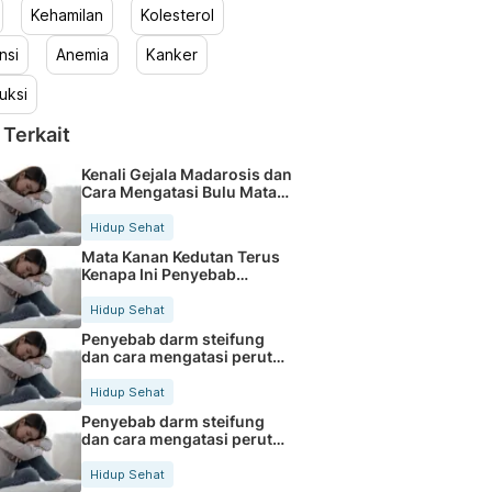
Kehamilan
Kolesterol
nsi
Anemia
Kanker
uksi
 Terkait
Kenali Gejala Madarosis dan
Cara Mengatasi Bulu Mata
Rontok
Hidup Sehat
Mata Kanan Kedutan Terus
Kenapa Ini Penyebab
Medisnya
Hidup Sehat
Penyebab darm steifung
dan cara mengatasi perut
kaku secara alami
Hidup Sehat
Penyebab darm steifung
dan cara mengatasi perut
kaku secara alami
Hidup Sehat