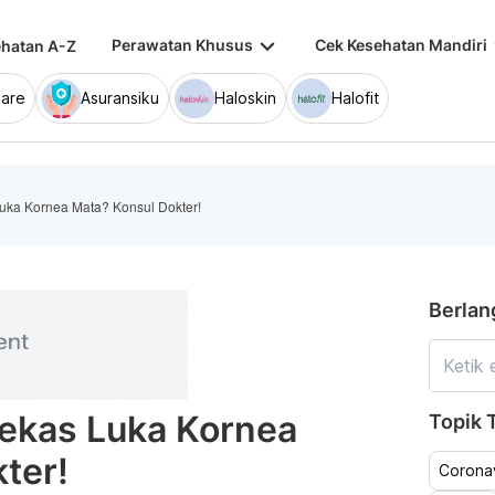
keyboard_arrow_down
keybo
Perawatan Khusus
Cek Kesehatan Mandiri
hatan A-Z
are
Asuransiku
Haloskin
Halofit
uka Kornea Mata? Konsul Dokter!
Berlan
Bekas Luka Kornea
Topik T
ter!
Coronav