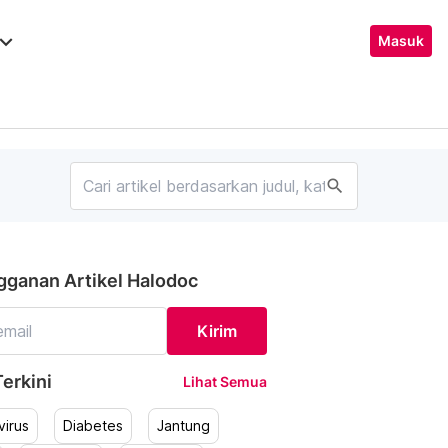
ard_arrow_down
Masuk
search
gganan Artikel Halodoc
Kirim
erkini
Lihat Semua
irus
Diabetes
Jantung