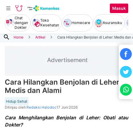
Masuk
Chat
Toko
dengan
Homecare
Asuransiku
Kesehatan
Dokter
search
Home
Artikel
Cara Hilangkan Benjolan di Leher: Medis dan 
Cara Hilangkan Benjolan di Leher:
Medis dan Alami
Hidup Sehat
Ditinjau oleh
Redaksi Halodoc
17 Juni 2026
Cara Menghilangkan Benjolan di Leher: Obati atau
Dokter?