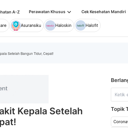
keyboard_arrow_down
keybo
Perawatan Khusus
Cek Kesehatan Mandiri
hatan A-Z
are
Asuransiku
Haloskin
Halofit
pala Setelah Bangun Tidur, Cepat!
Berlan
akit Kepala Setelah
Topik T
pat!
Coronav