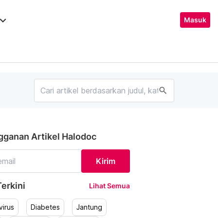
ard_arrow_down
Masuk
search
gganan Artikel Halodoc
Kirim
erkini
Lihat Semua
irus
Diabetes
Jantung