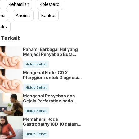
Kehamilan
Kolesterol
nsi
Anemia
Kanker
uksi
 Terkait
Pahami Berbagai Hal yang
Menjadi Penyebab Buta
Warna
Hidup Sehat
Mengenal Kode ICD X
Pterygium untuk Diagnosis
Mata
Hidup Sehat
Mengenal Penyebab dan
Gejala Perforation pada
Tubuh
Hidup Sehat
Memahami Kode
Gastropathy ICD 10 dalam
Rekam Medis Pasien
Hidup Sehat