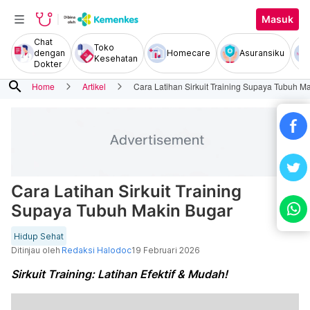
Masuk
Chat
Toko
dengan
Homecare
Asuransiku
Kesehatan
Dokter
search
Home
Artikel
Cara Latihan Sirkuit Training Supaya Tubuh M
Cara Latihan Sirkuit Training
Supaya Tubuh Makin Bugar
Hidup Sehat
Ditinjau oleh
Redaksi Halodoc
19 Februari 2026
Sirkuit Training: Latihan Efektif & Mudah!